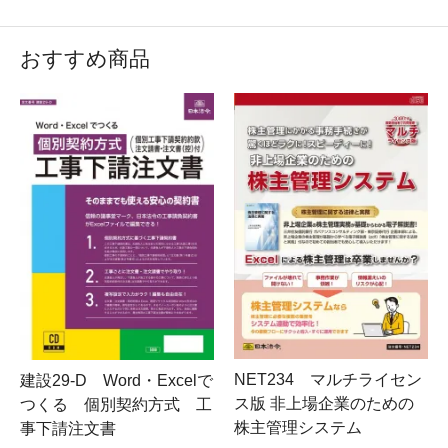
おすすめ商品
2026年2月2日までの提出用、2025年(令和7年)度分の源
泉徴収票・給与支払報告書用紙のご予約受付を開始しま
NET234 マルチライセン
建設29-D Word・Excelで
した。お早めにご予約ください。
ス版 非上場企業のための
つくる 個別契約方式 工
総務・経理部門のお客様お待たせいたしました！2025年
株主管理システム
事下請注文書
(令和7)度分の「給与支払報告書」「源泉徴収票」カット