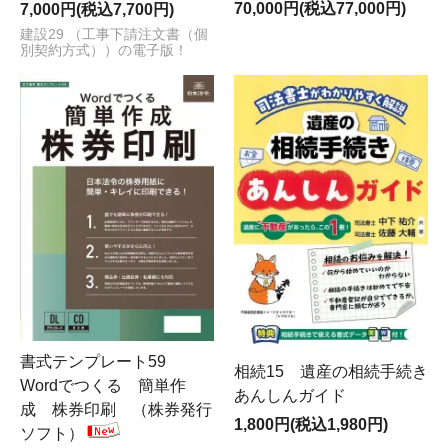
70,000円(税込77,000円)
7,000円(税込7,700円)
紙は今年も季節商品限定数量です。定番の「地方MC-3」
など、在庫は多めに用意いたしますが、売り切れますと
建設29 （工事下請注文書（個
別契約方式））の電子版！
増刷がございませんので、お早めにお買い求め下さいま
せ。
【渋谷法令センター（株式会社つばめや）営業時間】
平日、月～金曜日の9:00から17:00まで（土日祝日は実
店舗・ネットショップ共にお休み。
お盆や年末年始の予
定はX(旧Twitter)などで表示いたします。
）
※ご来店の際は可能であればマスク着用・アルコールに
よる手指消毒にご協力お願いいたします。
【法令ガイドを無料でプレゼント】
日本法令の全商品が掲載されたカタログ「法令ガイド」
最新版を、ご希望のお客様にお送りしています。
「お問
い合わせ」
フォームより、タイトル「法令ガイド送付希
望」として、お届け先（会社名、ご担当者様名、郵便番
書式テンプレート59
相続15 遺産の相続手続き
号、ご住所、電話番号）を送信してください。
Wordでつくる 簡単作
あんしんガイド
成 株券印刷 （株券発行
1,800円(税込1,980円)
ソフト）