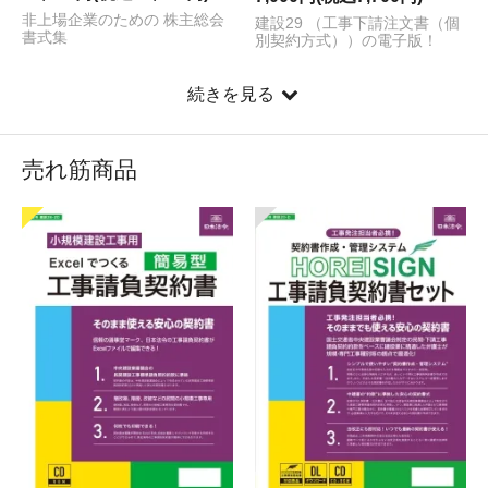
非上場企業のための 株主総会
建設29 （工事下請注文書（個
書式集
別契約方式））の電子版！
続きを見る
売れ筋商品