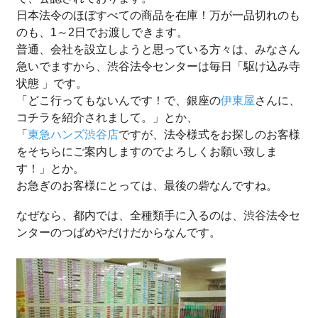
日本法令のほぼすべての商品を在庫！万が一品切れのも
のも、1～2日でお渡しできます。
普通、会社を設立しようと思っている方々は、みなさん
急いでますから、渋谷法令センターは毎日「駆け込み寺
状態 」です。
「どこ行ってもないんです！で、銀座の
伊東屋
さんに、
コチラを紹介されまして。」とか、
「
東急ハンズ渋谷店
ですが、法令様式をお探しのお客様
をそちらにご案内しますのでよろしくお願い致しま
す！」とか。
お急ぎのお客様にとっては、最後の砦なんですね。
なぜなら、都内では、全種類手に入るのは、渋谷法令セ
ンターのつばめやだけだからなんです。