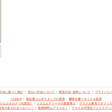
引法に基づく表記
｜
支払い方法について
｜
配送方法･送料について
｜
プライバシ
つばめや
｜
落款風ゴム印スタンプの筆彦
｜
機密文書リサイクル処理
クルカタログ（代理店）
｜
ソロエルアリーナの新規導入
｜
アスクル家具でオフィ
激安の名入れボールペン！
｜
医療材料もアスクル！
｜
アスクル代理店フェイスブッ