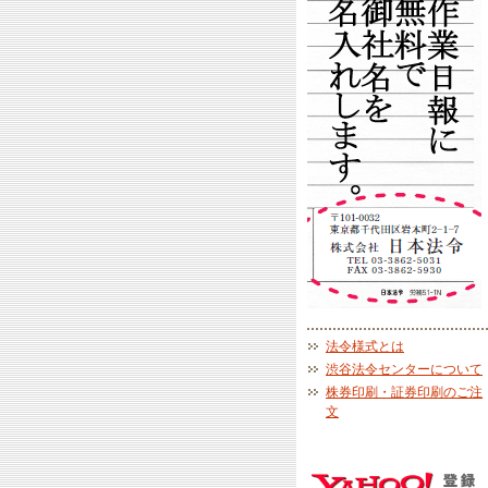
法令様式とは
渋谷法令センターについて
株券印刷・証券印刷のご注
文