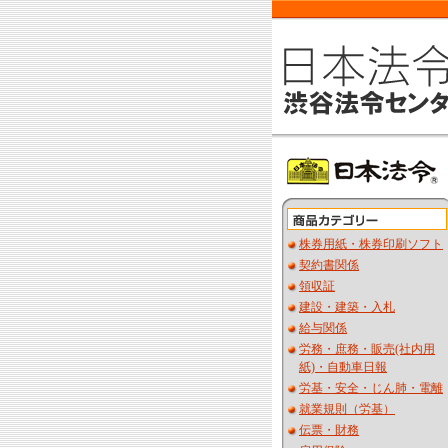
株券用紙・株券印刷ソフト
契約書関係
領収証
建設・建築・入札
給与関係
労務・庶務・販売(社内用
紙)・自動車日報
労基・安全・じん肺・電離
就業規則（労基）
伝票・財務