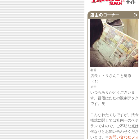
名前
店長：トリさんこと鳥原
（♀）
メモ
いつもありがとうございま
す。普段はただの観劇ヲタク
です。笑
こんなわたくしですが、法令
様式に関しては社内一のベテ
ランですので、ご不明な点は
何なりとお問い合わせくださ
いませ。⇒
お問い合わせフォ