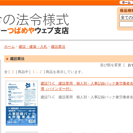
ホーム
>
建設・建築・入札
>
建設業法
建設業法
並び順を変更
[
お
全 [
2
] 商品中 [
1
-
2
] 商品を表示しています。
建設71-C 建設業用 個人別・人事記録パック兼労働者
簿（バインダー付）
建設71-C 建設業用 個人別・人事記録パック兼労働者