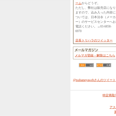
ーム
からどうぞ。
ただし、弊社は販売店になり
ますので、込み入った内容に
ついては、日本法令（メーカ
ー）のサービスセンターへお
電話ください。→03-6858-
6970
店長トリハラのツイッター
メルマガ登録・解除はこちら
@tsubameyawebさんのツイート
特定商取
アス