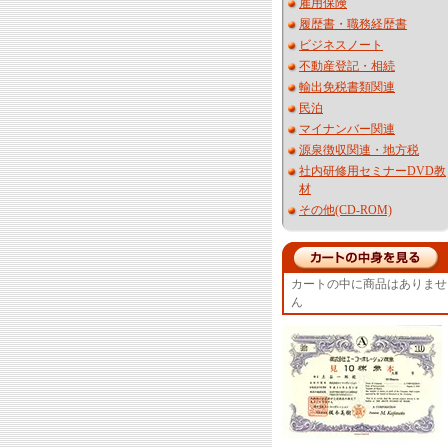
雇用保険
履歴書・職務経歴書
ビジネスノート
不動産登記・相続
輸出免税書類関連
民泊
マイナンバー関連
源泉徴収関連・地方税
社内研修用セミナーDVD教
材
その他(CD-ROM)
カートの中に商品はありませ
ん