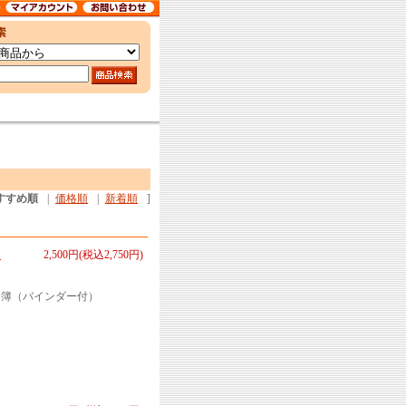
すすめ順
|
価格順
|
新着順
]
名
2,500円(税込2,750円)
名簿（バインダー付）