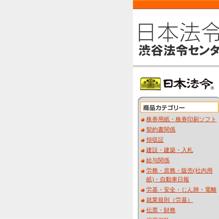
株券用紙・株券印刷ソフト
契約書関係
領収証
建設・建築・入札
給与関係
労務・庶務・販売(社内用
紙)・自動車日報
労基・安全・じん肺・電離
就業規則（労基）
伝票・財務