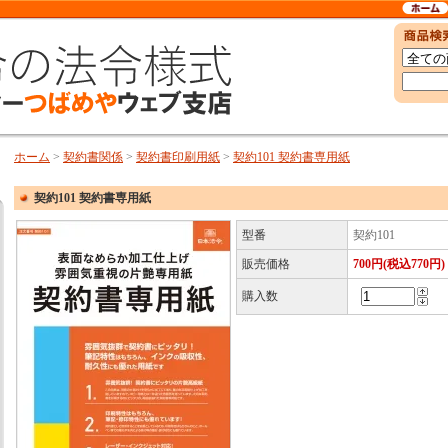
ホーム
>
契約書関係
>
契約書印刷用紙
>
契約101 契約書専用紙
契約101 契約書専用紙
型番
契約101
販売価格
700円(税込770円)
購入数