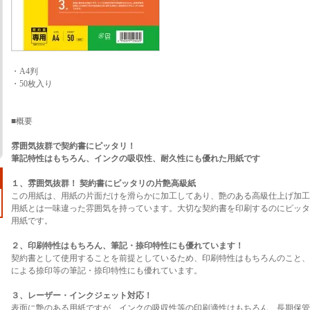
・A4判
・50枚入り
■概要
雰囲気抜群で契約書にピッタリ！
筆記特性はもちろん、インクの吸収性、耐久性にも優れた用紙です
１、雰囲気抜群！ 契約書にピッタリの片艶高級紙
この用紙は、用紙の片面だけを滑らかに加工してあり、艶のある高級仕上げ加工
用紙とは一味違った雰囲気を持っています。大切な契約書を印刷するのにピッタ
用紙です。
２、印刷特性はもちろん、筆記・捺印特性にも優れています！
契約書として使用することを前提としているため、印刷特性はもちろんのこと、
による捺印等の筆記・捺印特性にも優れています。
３、レーザー・インクジェット対応！
表面に艶のある用紙ですが、インクの吸収性等の印刷適性はもちろん、長期保管