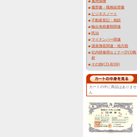
雇用保険
履歴書・職務経歴書
ビジネスノート
不動産登記・相続
輸出免税書類関連
民泊
マイナンバー関連
源泉徴収関連・地方税
社内研修用セミナーDVD教
材
その他(CD-ROM)
カートの中に商品はありませ
ん