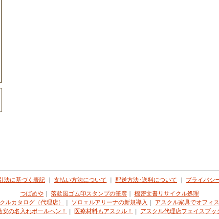
引法に基づく表記
｜
支払い方法について
｜
配送方法･送料について
｜
プライバシ
つばめや
｜
落款風ゴム印スタンプの筆彦
｜
機密文書リサイクル処理
クルカタログ（代理店）
｜
ソロエルアリーナの新規導入
｜
アスクル家具でオフィ
激安の名入れボールペン！
｜
医療材料もアスクル！
｜
アスクル代理店フェイスブッ