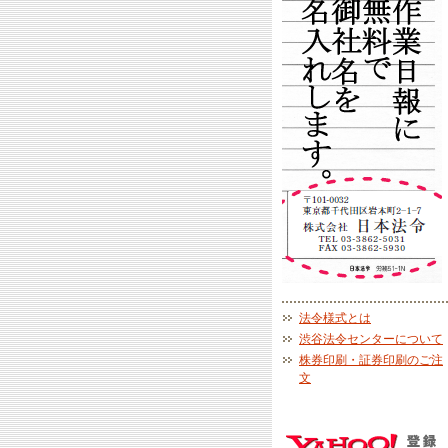
法令様式とは
渋谷法令センターについて
株券印刷・証券印刷のご注
文