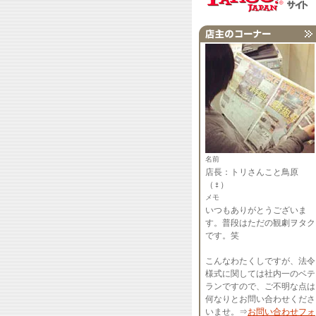
名前
店長：トリさんこと鳥原
（♀）
メモ
いつもありがとうございま
す。普段はただの観劇ヲタク
です。笑
こんなわたくしですが、法令
様式に関しては社内一のベテ
ランですので、ご不明な点は
何なりとお問い合わせくださ
いませ。⇒
お問い合わせフォ