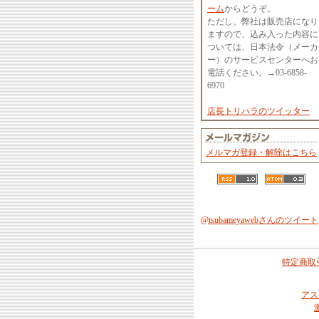
ーム
からどうぞ。
ただし、弊社は販売店になり
ますので、込み入った内容に
ついては、日本法令（メーカ
ー）のサービスセンターへお
電話ください。→03-6858-
6970
店長トリハラのツイッター
メルマガ登録・解除はこちら
@tsubameyawebさんのツイート
特定商取
アス